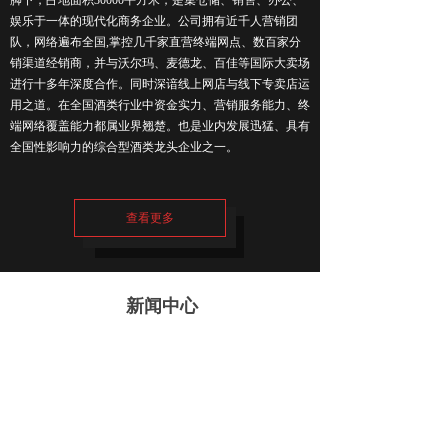
脚下，占地面积30000平方米，是集仓储、销售、办公、
娱乐于一体的现代化商务企业。公司拥有近千人营销团
队，网络遍布全国,掌控几千家直营终端网点、数百家分
销渠道经销商，并与沃尔玛、麦德龙、百佳等国际大卖场
进行十多年深度合作。同时深谙线上网店与线下专卖店运
用之道。在全国酒类行业中资金实力、营销服务能力、终
端网络覆盖能力都属业界翘楚。也是业内发展迅猛、具有
全国性影响力的综合型酒类龙头企业之一。
查看更多
新闻中心
独家对话温思聪：全国最年
轻
【详细】
2026-07-04